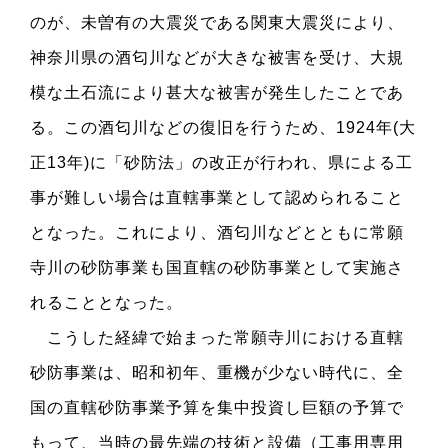
のが、未曽有の大震災である関東大震災により、
神奈川県の酒匂川などが大きな被害を受け、大規
模な土石流により甚大な被害が発生したことであ
る。この酒匂川などの復旧を行うため、1924年(大
正13年)に「砂防法」の改正が行われ、県による工
事が難しい場合は直轄事業として認められること
となった。これにより、酒匂川などとともに常願
寺川の砂防事業も国直轄の砂防事業として実施さ
れることとなった。
こうした経緯で始まった常願寺川における直轄
砂防事業は、昭和初年、重機が少ない時代に、全
国の直轄砂防事業予算を集中投資し巨額の予算で
もって、当時の最先端の技術と設備（工事用専用