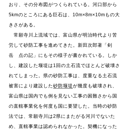
おり、その分布図がつくられている。河口部から
5kmのところにある巨石は、10m×8m×10mもの大
きさがある。
常願寺川上流域では、富山県が明治時代より苦
労して砂防工事を進めてきた。新田次郎著「剣
岳 点の記」にもその様子が書かれている。しか
し、建設した堰堤は1回の土石流でほとんど破壊さ
れてしまった。県の砂防工事は、度重なる土石流
被害により建設した
砂防堰堤
が幾度も破壊され、
富山県は国内でも例を見ない工事の困難さから国
の直轄事業化を何度も国に要望した。当時の砂防
法では、常願寺川は2県にまたがる河川でないた
め、直轄事業は認められなかった。契機になった