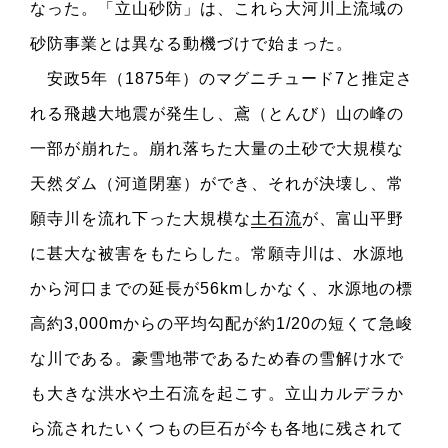
なった。「立山砂防」は、これら大河川上流域の
砂防事業とは異なる動機づけで始まった。
安政5年（1875年）のマグニチュード7と推定さ
れる飛越大地震が発生し、鳶（とんび）山の峰の
一部が崩れた。崩れ落ちた大量の土砂で大規模な
天然ダム（河道閉塞）ができ、それが決壊し、常
願寺川を流れ下った大規模な
土石流
が、富山平野
に甚大な被害をもたらした。常願寺川は、水源地
から河口までの延長が56kmしかなく、水源地の標
高約3,000mからの平均勾配が約1/20の短くて急峻
な川である。豪雪地帯であるため春の雪解け水で
も大きな洪水や土石流を起こす。立山カルデラか
ら流されたいくつもの巨石が今も各地に残されて