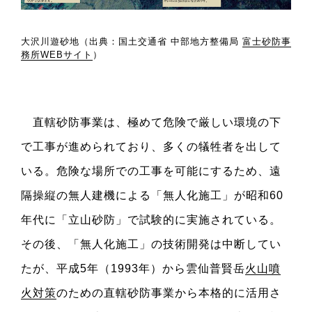
大沢川遊砂地（出典：国土交通省 中部地方整備局
富士砂防事
務所WEBサイト
）
直轄砂防事業は、極めて危険で厳しい環境の下
で工事が進められており、多くの犠牲者を出して
いる。危険な場所での工事を可能にするため、遠
隔操縦の無人建機による「無人化施工」が昭和60
年代に「立山砂防」で試験的に実施されている。
その後、「無人化施工」の技術開発は中断してい
たが、平成5年（1993年）から雲仙普賢岳
火山噴
火対策
のための直轄砂防事業から本格的に活用さ