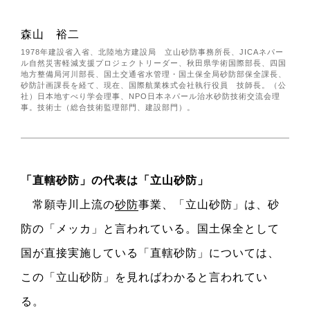
森山 裕二
1978年建設省入省、北陸地方建設局 立山砂防事務所長、JICAネパー
ル自然災害軽減支援プロジェクトリーダー、秋田県学術国際部長、四国
地方整備局河川部長、国土交通省水管理・国土保全局砂防部保全課長、
砂防計画課長を経て、現在、国際航業株式会社執行役員 技師長。（公
社）日本地すべり学会理事、NPO日本ネパール治水砂防技術交流会理
事。技術士（総合技術監理部門、建設部門）。
「直轄砂防」の代表は「立山砂防」
常願寺川上流の
砂防
事業、「立山砂防」は、砂
防の「メッカ」と言われている。国土保全として
国が直接実施している「直轄砂防」については、
この「立山砂防」を見ればわかると言われてい
る。