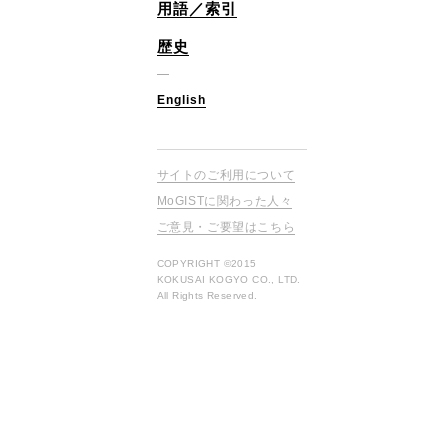
用語／索引
歴史
English
サイトのご利用について
MoGISTに関わった人々
ご意見・ご要望はこちら
COPYRIGHT ©2015
KOKUSAI KOGYO CO., LTD.
All Rights Reserved.