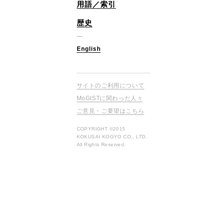
用語／索引
歴史
English
サイトのご利用について
MoGISTに関わった人々
ご意見・ご要望はこちら
COPYRIGHT ©2015
KOKUSAI KOGYO CO., LTD.
All Rights Reserved.