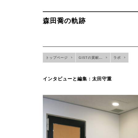
森田喬の軌跡
トップページ
GISTの貢献...
ラボ
インタビューと編集：太田守重